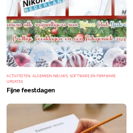
ACTIVITEITEN
,
ALGEMEEN NIEUWS
,
SOFTWARE EN FIRMWARE
UPDATES
Fijne feestdagen