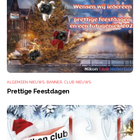
ALGEMEEN NIEUWS
,
BANNER
,
CLUB NIEUWS
Prettige Feestdagen