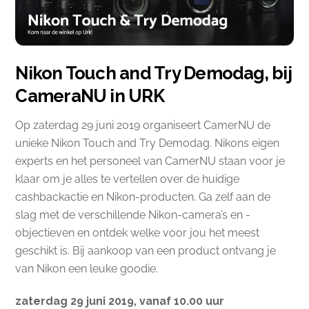
Nikon Touch and Try Demodag, bij
CameraNU in URK
Op zaterdag 29 juni 2019 organiseert CamerNU de
unieke Nikon Touch and Try Demodag. Nikons eigen
experts en het personeel van CamerNU staan voor je
klaar om je alles te vertellen over de huidige
cashbackactie en Nikon-producten. Ga zelf aan de
slag met de verschillende Nikon-camera’s en -
objectieven en ontdek welke voor jou het meest
geschikt is. Bij aankoop van een product ontvang je
van Nikon een leuke goodie.
zaterdag 29 juni 2019, vanaf 10.00 uur