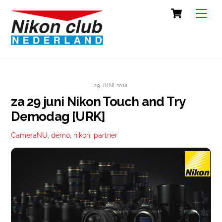
Skip
Cart
Back
Men
to
To
content
Top
29 JUNI 2018
za 29 juni Nikon Touch and Try
Demodag [URK]
CameraNU
,
demo
,
nikon
,
partner