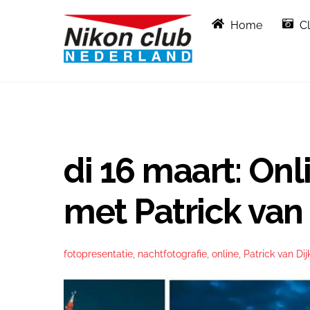
Skip
Home
C
to
content
di 16 maart: Onl
met Patrick van 
fotopresentatie
,
nachtfotografie
,
online
,
Patrick van Dij