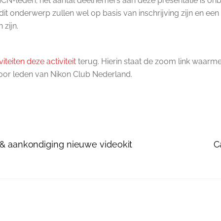
CN-leden; het aantal deelnemers aan deze presentatie is onbep
it onderwerp zullen wel op basis van inschrijving zijn en e
zijn.
teiten deze activiteit
terug. Hierin staat de zoom link waarmee 
voor leden van Nikon Club Nederland.
 & aankondiging nieuwe videokit
C