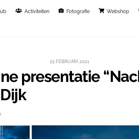
Back
lub
Activiteiten
Fotografie
Webshop
To
Top
23 FEBRUARI 2021
ine presentatie “Nac
Dijk
k