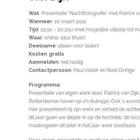
Wat
: Presentatie “Nachtfotografie” met Patrick v
Wanneer
: 16 maart 2021
Tijd
: 19:30 – 20:30u (met mogelijke uitloop tot ma
Waar
: online, (dus thuis!)
Deelname
: alleen voor leden!
Kosten
:
gratis
Aanmelden
: niet nodig
Contactpersoon
: Paul Visker en Roel Ovinge
Programma:
Presentatie van eigen werk door Patrick van Dijk
Rotterdamse haven op z’n duimpje. Ook ’s avonds
Hier presenteert hij zijn werk en verteld de ach
dit jaar gaan we dieper in op de techniek, de lo
maatregelen dit later in het jaar weer toestaan).