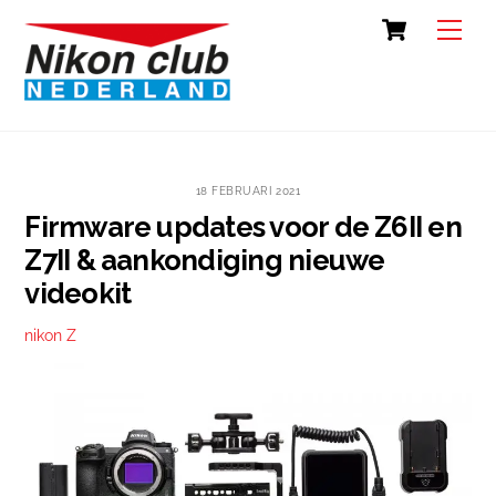
Skip
Cart
Back
Men
to
To
content
Top
18 FEBRUARI 2021
Firmware updates voor de Z6II en
Z7II & aankondiging nieuwe
videokit
nikon Z