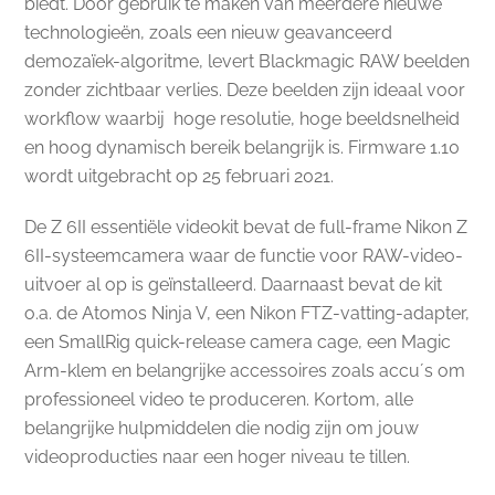
biedt. Door gebruik te maken van meerdere nieuwe
technologieën, zoals een nieuw geavanceerd
demozaïek-algoritme, levert Blackmagic RAW beelden
zonder zichtbaar verlies. Deze beelden zijn ideaal voor
workflow waarbij hoge resolutie, hoge beeldsnelheid
en hoog dynamisch bereik belangrijk is. Firmware 1.10
wordt uitgebracht op 25 februari 2021.
De Z 6II essentiële videokit bevat de full-frame Nikon Z
6II-systeemcamera waar de functie voor RAW-video-
uitvoer al op is geïnstalleerd. Daarnaast bevat de kit
o.a. de Atomos Ninja V, een Nikon FTZ-vatting-adapter,
een SmallRig quick-release camera cage, een Magic
Arm-klem en belangrijke accessoires zoals accu´s om
professioneel video te produceren. Kortom, alle
belangrijke hulpmiddelen die nodig zijn om jouw
videoproducties naar een hoger niveau te tillen.