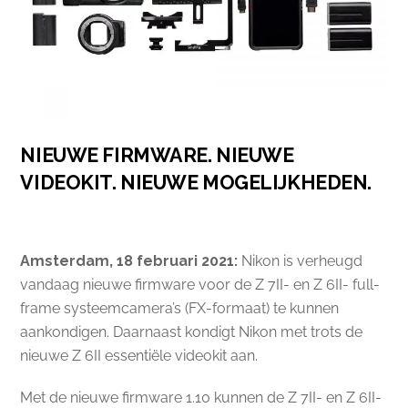
NIEUWE FIRMWARE. NIEUWE
VIDEOKIT. NIEUWE MOGELIJKHEDEN.
Amsterdam, 18 februari 2021:
Nikon is verheugd
vandaag nieuwe firmware voor de Z 7II- en Z 6II- full-
frame systeemcamera’s (FX-formaat) te kunnen
aankondigen. Daarnaast kondigt Nikon met trots de
nieuwe Z 6II essentiële videokit aan.
Met de nieuwe firmware 1.10 kunnen de Z 7II- en Z 6II-