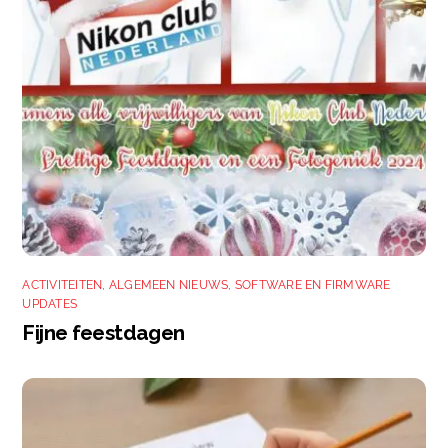
ACTIVITEITEN
,
ALGEMEEN NIEUWS
,
SOFTWARE EN FIRMWARE
UPDATES
Fijne feestdagen