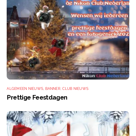
ALGEMEEN NIEUWS
,
BANNER
,
CLUB NIEUWS
Prettige Feestdagen