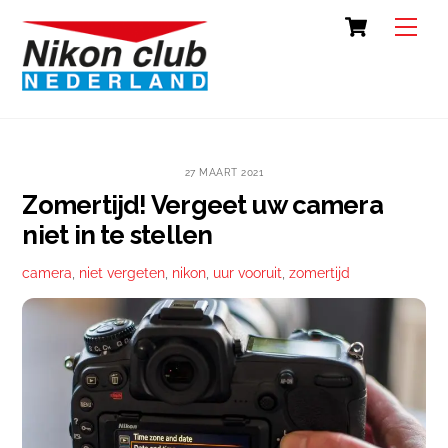
Skip
Cart
Back
Men
to
To
content
Top
27 MAART 2021
Zomertijd! Vergeet uw camera
niet in te stellen
camera
,
niet vergeten
,
nikon
,
uur vooruit
,
zomertijd