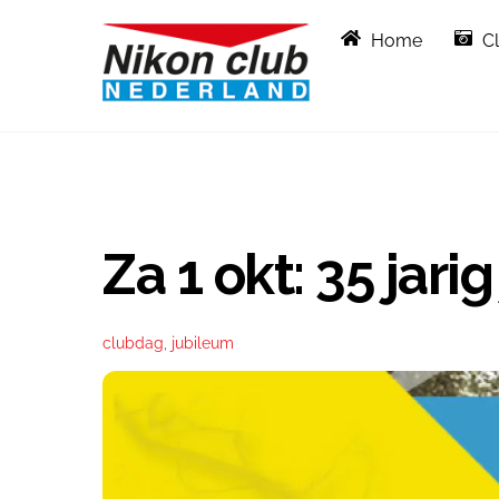
Skip
Home
C
to
content
Za 1 okt: 35 jar
clubdag
,
jubileum