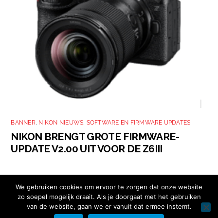
BANNER
,
NIKON NIEUWS
,
SOFTWARE EN FIRMWARE UPDATES
NIKON BRENGT GROTE FIRMWARE-
UPDATE V2.00 UIT VOOR DE Z6III
We gebruiken cookies om ervoor te zorgen dat onze website
zo soepel mogelijk draait. Als je doorgaat met het gebruiken
van de website, gaan we er vanuit dat ermee instemt.
Copyright © 2026 Nikon Club Nederland |
Cookies
|
Privacy Beleid
|