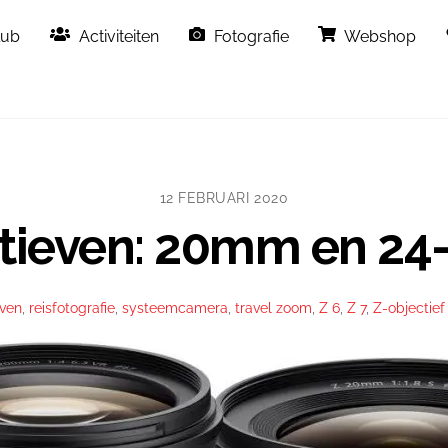
Back
lub
Activiteiten
Fotografie
Webshop
To
Top
12 FEBRUARI 2020
ctieven: 20mm en 2
even
,
reisfotografie
,
systeemcamera
,
travel zoom
,
Z 6
,
Z 7
,
Z-objectief