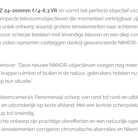
Z 24-200mm f/4-6.3 VR
en vormt het perfecte objectief voo
ompacte telezoomobjectieven die momenteel verkrijgbaar zijn, 
 uniek ontwerp waarbij grotere lenselementen naar achteren zi
t voor scherpe beelden met levendige kleuren en een diep co
e video-opnamen vastleggen dankzij geavanceerde NIKKOR-opt
 hierover: “Deze nieuwe NIKKOR-objectieven voegen nog meer
 in krappe ruimten of buiten in de natuur, gebruikers hebben
 hun situatie.”
steemcamera’s. Fenomenaal scherp van rand tot rand en uitblin
d en uitzonderlijk op korte afstand. Met een kortste scherpst
up tot oneindig.
che ontwerp zijn prachtige stereffecten en een natuurlijk og
 lenselementen corrigeren chromatische aberraties en Nikon’