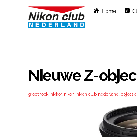
Skip
Home
C
to
content
Nieuwe Z-obje
groothoek
,
nikkor
,
nikon
,
nikon club nederland
,
objecti