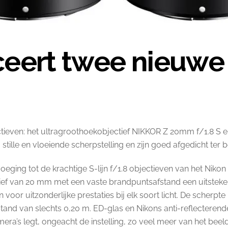
ceert twee nieuwe
tieven: het ultragroothoekobjectief NIKKOR Z 20mm f/1.8 S
 stille en vloeiende scherpstelling en zijn goed afgedicht ter
oeging tot de krachtige S-lijn f/1.8 objectieven van het Niko
ctief van 20 mm met een vaste brandpuntsafstand een uitsteke
r uitzonderlijke prestaties bij elk soort licht. De scherpte i
afstand van slechts 0,20 m. ED-glas en Nikons anti-reflecter
era’s legt, ongeacht de instelling, zo veel meer van het beeld