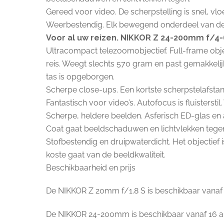
Gereed voor video. De scherpstelling is snel, vlo
Weerbestendig. Elk bewegend onderdeel van de ob
Voor al uw reizen. NIKKOR Z 24-200mm f/4-
Ultracompact telezoomobjectief. Full-frame obj
reis. Weegt slechts 570 gram en past gemakkelijk
tas is opgeborgen.
Scherpe close-ups. Een kortste scherpstelafstan
Fantastisch voor video’s. Autofocus is fluistersti
Scherpe, heldere beelden. Asferisch ED-glas en
Coat gaat beeldschaduwen en lichtvlekken tege
Stofbestendig en druipwaterdicht. Het objectief is
koste gaat van de beeldkwaliteit.
Beschikbaarheid en prijs
De NIKKOR Z 20mm f/1.8 S is beschikbaar vanaf 
De NIKKOR 24-200mm is beschikbaar vanaf 16 apr