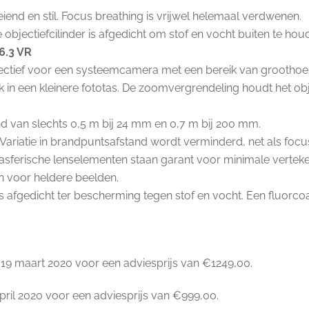
eiend en stil. Focus breathing is vrijwel helemaal verdwenen.
jectiefcilinder is afgedicht om stof en vocht buiten te hou
6.3 VR
ectief voor een systeemcamera met een bereik van groothoek
 in een kleinere fototas. De zoomvergrendeling houdt het obj
d van slechts 0,5 m bij 24 mm en 0,7 m bij 200 mm.
l. Variatie in brandpuntsafstand wordt verminderd, net als focu
 asferische lenselementen staan garant voor minimale vertek
n voor heldere beelden.
 afgedicht ter bescherming tegen stof en vocht. Een fluorcoat s
19 maart 2020 voor een adviesprijs van €1249,00.
il 2020 voor een adviesprijs van €999,00.