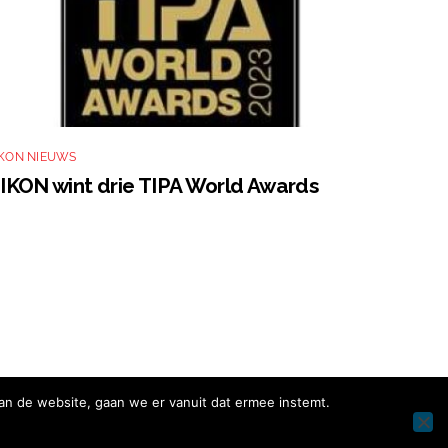
IKON NIEUWS
IKON wint drie TIPA World Awards
an de website, gaan we er vanuit dat ermee instemt.
Facebook
Instagram
Twitter
LinkedIn