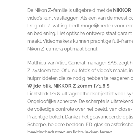
De Nikon Z-familie is uitgebreid met de
NIKKOR 
video’s kunt vastleggen. Als een van de meest c
De grote Z-vatting biedt mogelijkheden voor een
en bediening. Het optische ontwerp staat garan
maakt. Videomakers kunnen prachtige full-fram
Nikon Z-camera optimaal benut.
Matthieu van Vliet, General manager SAS, zegt
Z-systeem toe. Of u nu foto’s of video’s maakt,
hulpmiddelen die ze nodig hebben te reageren op
Wijde blik. NIKKOR Z 20mm f/1.8 S
Lichtsterk f/1.8-ultragroothoekobjectief voor sy
Ongelooflijke scherpte. De scherpte is uitsteken
de volledige controle over het beeld, van close-
Prachtige bokeh. Dankzij het geavanceerde optis
Scherpe, heldere beelden. ED-glas en asferische
beeldschaduwen en lichtvlekken tegen.