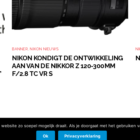
BANNER
,
NIKON NIEUWS
N
NIKON KONDIGT DE ONTWIKKELING
N
AAN VAN DE NIKKOR Z 120-300MM
’
F/2.8 TC VR S
website zo soepel mogelijk draait. Als je doorgaat met het gebruiken v
Ok
Privacyverklaring
d
|
Contact