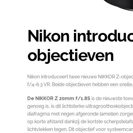
Nikon introdu
objectieven
Nikon introduceert twee nieuwe NIKKOR Z-objec
f/4-6.3 VR. Beide objectieven hebben een snelle,
De NIKKOR Z 20mm f/1.8S
is de nieuwste toev
genoeg is, is dit lichtsterke ultragroothoekobje
diafragma met negen afgeronde lamellen zorgen voo
op korte afstand dankzij de kortste scherpstel
lichtvlekken tegen. Dit objectief voor systeemcam