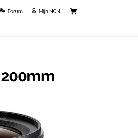
Cart
Forum
Mijn NCN
4-200mm