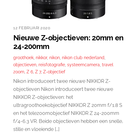
12 FEBRUARI 2020
Nieuwe Z-objectieven: 20mm en
24-200mm
groothoek
,
nikkor
,
nikon
,
nikon club nederland
,
objectieven
,
reisfotografie
,
systeemcamera
,
travel
zoom
,
Z 6
,
Z 7
,
Z-objectief
Nikon introduceert twee nieuwe NIKKOR Z-
objectieven Nikon introduceert twee nieuwe
NIKKOR Z-objectieven: het
ultragroothoekobjectief NIKKOR Z 20mm f/1.8 S
en het telezoomobjectief NIKKOR Z 24-200mm
f/4-6.3 VR. Beide objectieven hebben een snelle,
stille en vloeiende […]