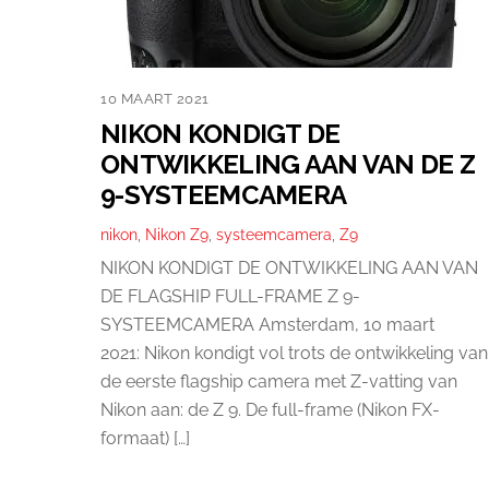
10 MAART 2021
NIKON KONDIGT DE
ONTWIKKELING AAN VAN DE Z
9-SYSTEEMCAMERA
nikon
,
Nikon Z9
,
systeemcamera
,
Z9
NIKON KONDIGT DE ONTWIKKELING AAN VAN
DE FLAGSHIP FULL-FRAME Z 9-
SYSTEEMCAMERA Amsterdam, 10 maart
2021: Nikon kondigt vol trots de ontwikkeling van
de eerste flagship camera met Z-vatting van
Nikon aan: de Z 9. De full-frame (Nikon FX-
formaat) […]