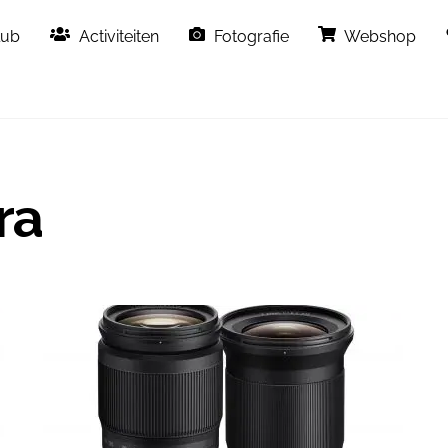
Back
lub
Activiteiten
Fotografie
Webshop
To
Top
ra