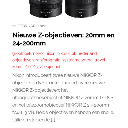
12 FEBRUARI 2020
Nieuwe Z-objectieven: 20mm en
24-200mm
groothoek
,
nikkor
,
nikon
,
nikon club nederland
,
objectieven
,
reisfotografie
,
systeemcamera
,
travel
zoom
,
Z 6
,
Z 7
,
Z-objectief
Nikon introduceert twee nieuwe NIKKOR Z-
objectieven Nikon introduceert twee nieuwe
NIKKOR Z-objectieven: het
R
ultragroothoekobjectief NIKKOR Z 20mm f/1.8 S
en het telezoomobjectief NIKKOR Z 24-200mm
f/4-6.3 VR. Beide objectieven hebben een snelle,
stille en vloeiende […]