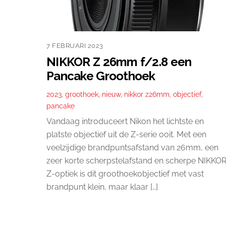
7 FEBRUARI 2023
NIKKOR Z 26mm f/2.8 een
Pancake Groothoek
2023
,
groothoek
,
nieuw
,
nikkor z26mm
,
objectief
,
pancake
Vandaag introduceert Nikon het lichtste en
platste objectief uit de Z-serie ooit. Met een
veelzijdige brandpuntsafstand van 26mm, een
zeer korte scherpstelafstand en scherpe NIKKO
Z-optiek is dit groothoekobjectief met vast
brandpunt klein, maar klaar […]