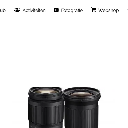
Back
lub
Activiteiten
Fotografie
Webshop
To
Top